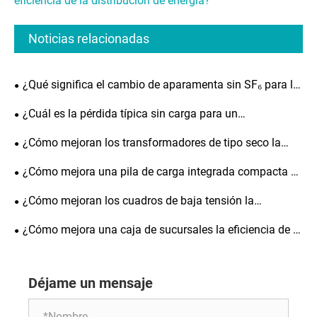
eficiencia de la distribución de energía?
Noticias relacionadas
¿Qué significa el cambio de aparamenta sin SF₆ para la
distribución de energía nueva?
¿Cuál es la pérdida típica sin carga para un
transformador de distribución sumergido en aceite de
¿Cómo mejoran los transformadores de tipo seco la
1600 kVA?
eficiencia eléctrica?
¿Cómo mejora una pila de carga integrada compacta de
CC la carga de vehículos eléctricos?
¿Cómo mejoran los cuadros de baja tensión la
seguridad y la eficiencia eléctrica?
¿Cómo mejora una caja de sucursales la eficiencia de la
distribución de energía?
Déjame un mensaje