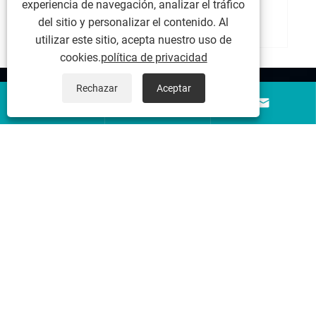
eléctricos?
experiencia de navegación, analizar el tráfico
Ver más >>
del sitio y personalizar el contenido. Al
utilizar este sitio, acepta nuestro uso de
cookies.
política de privacidad
Rechazar
Aceptar
Sobre nosotros



Productos
Contáctenos
SÍGANOS