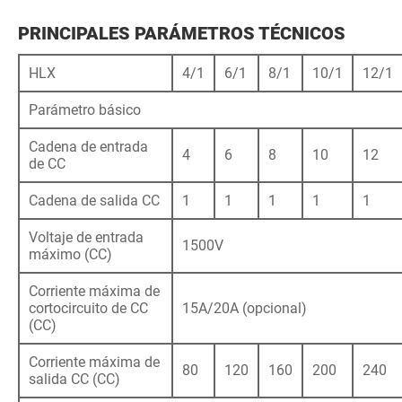
PRINCIPALES PARÁMETROS TÉCNICOS
HLX
4/1
6/1
8/1
10/1
12/1
Parámetro básico
Cadena de entrada
4
6
8
10
12
de CC
Cadena de salida CC
1
1
1
1
1
Voltaje de entrada
1500V
máximo (CC)
Corriente máxima de
cortocircuito de CC
15A/20A (opcional)
(CC)
Corriente máxima de
80
120
160
200
240
salida CC (CC)