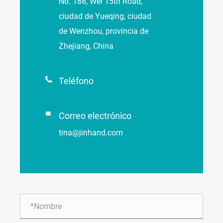
No. 188, Wei 15th Road,
ciudad de Yueqing, ciudad
de Wenzhou, provincia de
Zhejiang, China

Teléfono

Correo electrónico
tina@jinhand.com