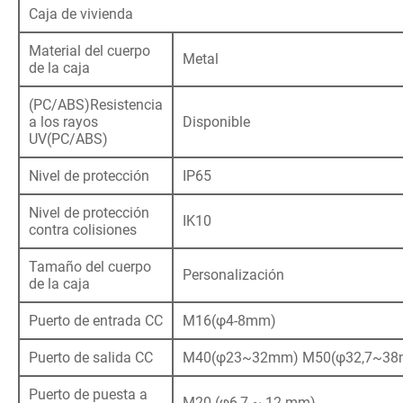
Caja de vivienda
Material del cuerpo
Metal
de la caja
(PC/ABS)Resistencia
a los rayos
Disponible
UV(PC/ABS)
Nivel de protección
IP65
Nivel de protección
IK10
contra colisiones
Tamaño del cuerpo
Personalización
de la caja
Puerto de entrada CC
M16(φ4-8mm)
Puerto de salida CC
M40(φ23~32mm) M50(φ32,7~3
Puerto de puesta a
M20 (φ6,7 ~ 12 mm)