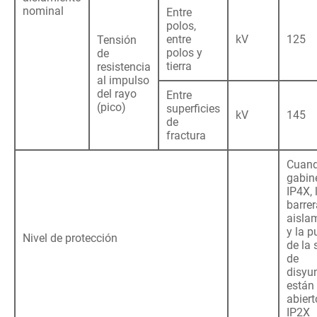
nominal
Entre
polos,
entre
kV
125
Tensión
polos y
de
tierra
resistencia
al impulso
del rayo
Entre
(pico)
superficies
kV
145
de
fractura
Cuand
gabin
IP4X, 
barrer
aisla
y la p
Nivel de protección
de la 
de
disyu
están
abiert
IP2X