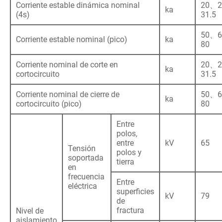
Corriente estable dinámica nominal
20、
ka
(4s)
31.5
50、
Corriente estable nominal (pico)
ka
80
Corriente nominal de corte en
20、
ka
cortocircuito
31.5
Corriente nominal de cierre de
50、
ka
cortocircuito (pico)
80
Entre
polos,
entre
kV
65
Tensión
polos y
soportada
tierra
en
frecuencia
Entre
eléctrica
superficies
kV
79
de
fractura
Nivel de
aislamiento