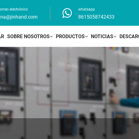
orreo electrónico
whatsapp
ina@jinhand.com
8615058742433
AR
SOBRE NOSOTROS
PRODUCTOS
NOTICIAS
DESCAR