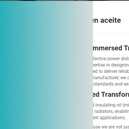
Transformador sumergido en aceite
Jinhand – Safe & Durable Oil Immersed T
Are you seeking a robust, efficient, and cost-effective power dis
supplier, and factory with over a decade of expertise in desi
pinnacle of oil-immersed technology, engineered to deliver relia
environments worldwide. As a leading China manufacturer, we c
Transformer solutions that meet international standards and e
What Exactly is an Oil Immersed Transf
An Oil Immersed Transformer uses specialized insulating oil (min
efficiently transfers heat to the tank surface or radiators, enab
in outdoor, high-capacity, and harsh environment applications.
Jinhand stands out as your ideal partner because we are not just