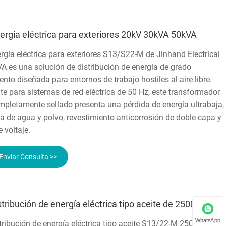
rgía eléctrica para exteriores 20kV 30kVA 50kVA
rgía eléctrica para exteriores S13/S22-M de Jinhand Electrical
VA es una solución de distribución de energía de grado
iento diseñada para entornos de trabajo hostiles al aire libre.
e para sistemas de red eléctrica de 50 Hz, este transformador
mpletamente sellado presenta una pérdida de energía ultrabaja,
a de agua y polvo, revestimiento anticorrosión de doble capa y
 voltaje.
Enviar Consulta >>
tribución de energía eléctrica tipo aceite de 2500kVA
WhatsApp
tribución de energía eléctrica tipo aceite S13/22-M 2500kVA es