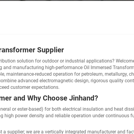
ransformer Supplier
tribution solution for outdoor or industrial applications? Welcom
gning and manufacturing high-performance Oil Immersed Transfo
ble, maintenance-reduced operation for petroleum, metallurgy, ch
ombine advanced electromagnetic design, rigorous quality contr
xceed customer expectations.
ormer and Why Choose Jinhand?
eral or ester-based) for both electrical insulation and heat dis
ling high power density and reliable operation under continuous fu
 a supplier; we are a vertically integrated manufacturer and fac