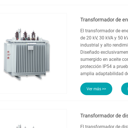
Transformador de ene
El transformador de ene
de 20 kV, 30 kVA y 50 k
industrial y alto rendim
Diseñado exclusivament
sumergido en aceite co
protección IP54 a prueb
amplia adaptabilidad de
Ver más >>
Transformador de dis
El transformador de dis