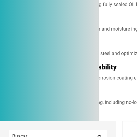
control systems. Our expertise lies in producing fully sealed Oi
1. Fully Sealed Construction
Hermetically sealed tank prevents oil oxidation and moisture ing
2. Ultra-Low Loss Design
Utilizing high-grade cold-rolled oriented silicon steel and opti
3. Superior Environmental Adaptability
IP54 protection rating with double-layer anti-corrosion coatin
4. Proven Reliability
All units undergo comprehensive factory testing, including no-lo