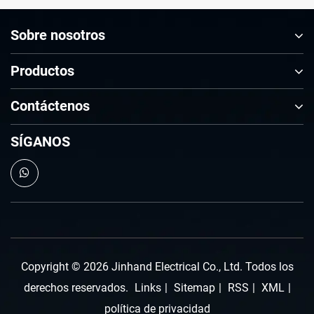
la
energía
eléctrica!
la
ibución
distribución
segura
era
Sobre nosotros
de
y
de
gía
energía?
eficiente?
las
Productos
a?
nuevas
energías
Contáctenos
y
la
IA
SÍGANOS
Copyright © 2026 Jinhand Electrical Co., Ltd. Todos los
derechos reservados.
Links
|
Sitemap
|
RSS
|
XML
|
política de privacidad