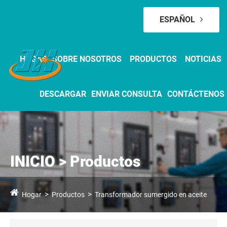
ESPAÑOL
HOGAR
SOBRE NOSOTROS
PRODUCTOS
NOTICIAS
DESCARGAR
ENVIAR CONSULTA
CONTÁCTENOS
INICIO > Productos
Hogar
Productos
Transformador sumergido en aceite