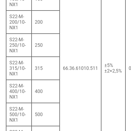
NX1
S22-M-
200/10-
200
NX1
S22-M-
250/10-
250
NX1
S22-M-
±5%
315/10-
315
66.36.61010.511
0
±2×2,5%
NX1
S22-M-
400/10-
400
NX1
S22-M-
500/10-
500
NX1